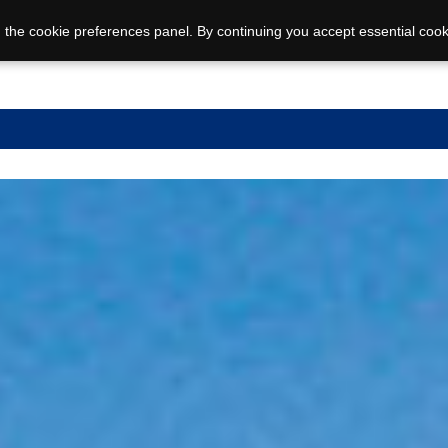
 the cookie preferences panel. By continuing you accept essential cook