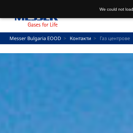
We could not load
Messer Bulgaria EOOD
Контакти
Газ центрове