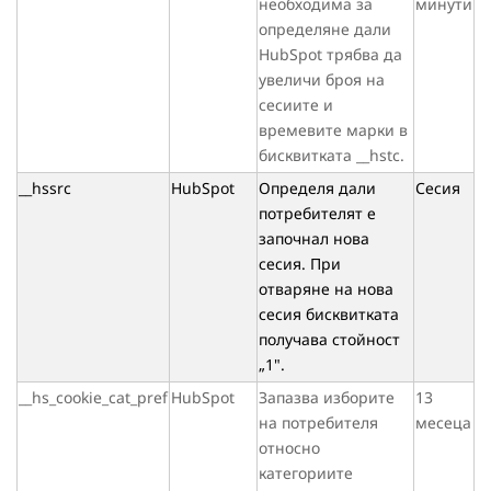
необходима за
минути
определяне дали
HubSpot трябва да
увеличи броя на
сесиите и
времевите марки в
бисквитката __hstc.
__hssrc
HubSpot
Определя дали
Сесия
потребителят е
започнал нова
сесия. При
отваряне на нова
сесия бисквитката
получава стойност
„1".
__hs_cookie_cat_pref
HubSpot
Запазва изборите
13
на потребителя
месеца
относно
категориите