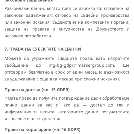
Разкриваме данни, когато това се изисква за: спазване на
законови задължения; отговор на съдебни производства
или законни искания; съдействие на компетентни органи;
защита на правата и сигурността на Дружеството и
неговите потребители.
7. ПРАВА НА СУБЕКТИТЕ НА ДАННИ
Можете да упражните следните права, като изпратите
съобщение до mg-bg-gdpr@messergroup.com. Ще
отговорим безплатно в срок от един месец (с възможност
за удължаване с още два месеца при сложни искания).
Право на достъп (чл. 15 GDPR)
Имате право да получите потвърждение дали обработваме
лични данни за вас и, ако да — достъп до тях и
информация за целите, категориите данни, получателите
и сроковете на съхранение.
Право на коригиране (чл. 16 GDPR)