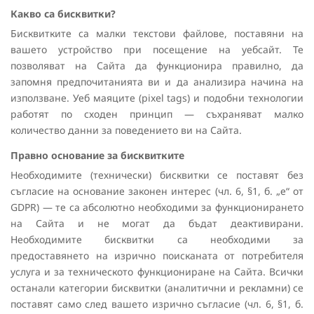
Какво са бисквитки?
Бисквитките са малки текстови файлове, поставяни на
вашето устройство при посещение на уебсайт. Те
позволяват на Сайта да функционира правилно, да
запомня предпочитанията ви и да анализира начина на
използване. Уеб маяците (pixel tags) и подобни технологии
работят по сходен принцип — съхраняват малко
количество данни за поведението ви на Сайта.
Правно основание за бисквитките
Необходимите (технически) бисквитки се поставят без
съгласие на основание законен интерес (чл. 6, §1, б. „е“ от
GDPR) — те са абсолютно необходими за функционирането
на Сайта и не могат да бъдат деактивирани.
Необходимите бисквитки са необходими за
предоставянето на изрично поисканата от потребителя
услуга и за техническото функциониране на Сайта. Всички
останали категории бисквитки (аналитични и рекламни) се
поставят само след вашето изрично съгласие (чл. 6, §1, б.