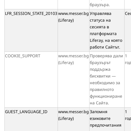
браузъра.
LFR_SESSION_STATE_20103
www.messer.bg
Управлява
Се
(Liferay)
статуса на
сесията в
платформата
Liferay, на която
работи Сайтът.
COOKIE_SUPPORT
www.messer.bg
Проверява дали
1
(Liferay)
браузърът
го
поддържа
бисквитки —
необходимо за
правилното
функциониране
на Сайта.
GUEST_LANGUAGE_ID
www.messer.bg
Запомня
1
(Liferay)
езиковите
го
предпочитания