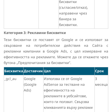
бисквитки
(съгласие/отказ),
направени чрез
банера за
бисквитки.
Категория 3: Рекламни бисквитки
Тези бисквитки се поставят от Google и се използват за
свързване на потребителски действия на Сайта с
рекламни кампании в Google Ads, с цел измерване на
ефективността на рекламите. Можете да се откажете чрез
бутона „Предпочитания за бисквитки
”
.
Бисквитка
Доставчик
Цел
Срок
_gcl_au
Google
Използва се от Google
3
(Google
AdSense за тестване на
месеца
Ads)
ефективността на
рекламите в уебсайтове,
които ги ползват. Свързва
кликванията върху реклами