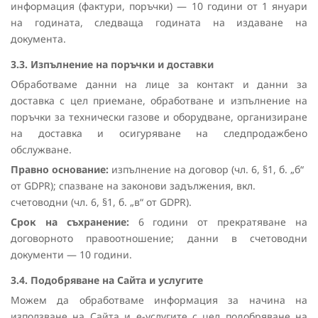
информация (фактури, поръчки) — 10 години от 1 януари
на годината, следваща годината на издаване на
документа.
3.3. Изпълнение на поръчки и доставки
Обработваме данни на лице за контакт и данни за
доставка с цел приемане, обработване и изпълнение на
поръчки за технически газове и оборудване, организиране
на доставка и осигуряване на следпродажбено
обслужване.
Правно основание:
изпълнение на договор (чл. 6, §1, б. „б“
от GDPR); спазване на законови задължения, вкл.
счетоводни (чл. 6, §1, б. „в“ от GDPR).
Срок на съхранение:
6 години от прекратяване на
договорното правоотношение; данни в счетоводни
документи — 10 години.
3.4. Подобряване на Сайта и услугите
Можем да обработваме информация за начина на
използване на Сайта и е-услугите с цел подобряване на