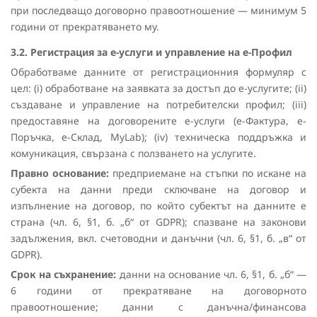
при последващо договорно правоотношение — минимум 5
години от прекратяването му.
3.2. Регистрация за е-услуги и управление на е-Профил
Обработваме данните от регистрационния формуляр с
цел: (i) обработване на заявката за достъп до е-услугите; (ii)
създаване и управление на потребителски профил; (iii)
предоставяне на договорените е-услуги (е-Фактура, е-
Поръчка, е-Склад, MyLab); (iv) техническа поддръжка и
комуникация, свързана с ползването на услугите.
Правно основание:
предприемане на стъпки по искане на
субекта на данни преди сключване на договор и
изпълнение на договор, по който субектът на данните е
страна (чл. 6, §1, б. „б“ от GDPR); спазване на законови
задължения, вкл. счетоводни и данъчни (чл. 6, §1, б. „в“ от
GDPR).
Срок на съхранение:
данни на основание чл. 6, §1, б. „б“ —
6 години от прекратяване на договорното
правоотношение; данни с данъчна/финансова