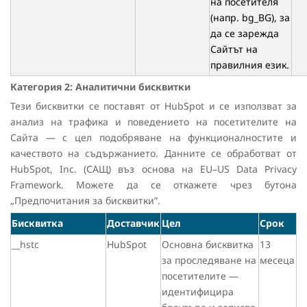
на посетителя
(напр. bg_BG), за
да се зарежда
Сайтът на
правилния език.
Категория 2: Аналитични бисквитки
Тези бисквитки се поставят от HubSpot и се използват за
анализ на трафика и поведението на посетителите на
Сайта — с цел подобряване на функционалностите и
качеството на съдържанието. Данните се обработват от
HubSpot, Inc. (САЩ) въз основа на EU–US Data Privacy
Framework. Можете да се откажете чрез бутона
„Предпочитания за бисквитки
”
.
Бисквитка
Доставчик
Цел
Срок
__hstc
HubSpot
Основна бисквитка
13
за проследяване на
месеца
посетителите —
идентифицира