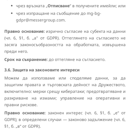
чрез връзката „
Отписване
“ в получените имейли; или
чрез изпращане на съобщение до mg-bg-
gdpr@messergroup.com.
Правно основание:
изрично съгласие на субекта на данни
(чл. 6, §1, б. „а" от GDPR). Оттеглянето на съгласието не
засяга законосъобразността на обработката, извършена
преди него.
Срок на съхранение:
до оттегляне на съгласието.
3.6. Защита на законовите интереси
Можем да използваме или споделяме данни, за да
защитим правата и търговската дейност на Дружеството,
включително: мерки срещу кибератаки; предотвратяване и
разкриване на измами; управление на оперативни и
правни рискове.
Правно основание:
законен интерес (чл. 6, §1, б. „е“ от
GDPR); в определени случаи — законово задължение (чл. 6,
§1, б. „в“ от GDPR).