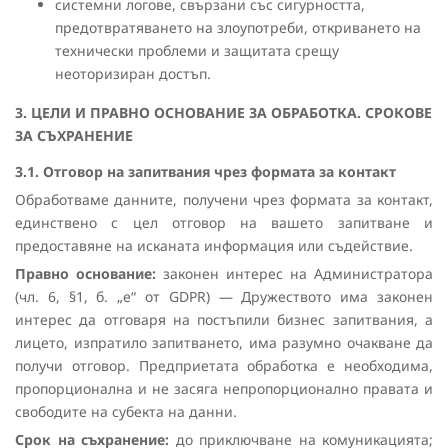
системни логове, свързани със сигурността,
предотвратяването на злоупотреби, откриването на
технически проблеми и защитата срещу
неоторизиран достъп.
3. ЦЕЛИ И ПРАВНО ОСНОВАНИЕ ЗА ОБРАБОТКА. СРОКОВЕ
ЗА СЪХРАНЕНИЕ
3.1. Отговор на запитвания чрез формата за контакт
Обработваме данните, получени чрез формата за контакт,
единствено с цел отговор на вашето запитване и
предоставяне на исканата информация или съдействие.
Правно основание:
законен интерес на Администратора
(чл. 6, §1, б. „е“ от GDPR) — Дружеството има законен
интерес да отговаря на постъпили бизнес запитвания, а
лицето, изпратило запитването, има разумно очакване да
получи отговор. Предприетата обработка е необходима,
пропорционална и не засяга непропорционално правата и
свободите на субекта на данни.
Срок на съхранение:
до приключване на комуникацията;