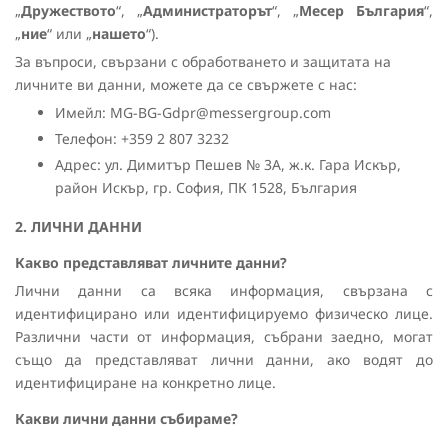
„
Дружеството
“, „
Администраторът
“, „
Месер България
“,
„
ние
“ или „
нашето
“).
За въпроси, свързани с обработването и защитата на
личните ви данни, можете да се свържете с нас:
Имейл: MG-BG-Gdpr@messergroup.com
Телефон: +359 2 807 3232
Адрес: ул. Димитър Пешев № 3А, ж.к. Гара Искър,
район Искър, гр. София, ПК 1528, България
2. ЛИЧНИ ДАННИ
Какво представляват личните данни?
Лични данни са всяка информация, свързана с
идентифицирано или идентифицируемо физическо лице.
Различни части от информация, събрани заедно, могат
също да представляват лични данни, ако водят до
идентифициране на конкретно лице.
Какви лични данни събираме?