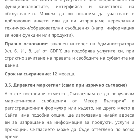
функционалностите, интерфейса и качеството на
обслужването. Можем да ви поканим да участвате в
доброволни анкети или да ви изпращаме нерекламни
технически/образователни съобщения (напр. информация
за нови функции или продукти).
Правно основание:
законен интерес на Администратора
(чл. 6, §1, б. „е“ от GDPR) да подобрява услугите си, при
стриктно зачитане на правата и свободите на субектите на
данни.
Срок на съхранение:
12 месеца.
3.5. Директен маркетинг (само при изрично съгласие)
Ако сте поставили отметка „Съгласявам се да получавам
маркетингови съобщения от Месер България“ в
регистрационния формуляр или където, на друго място в
Сайта, има подобна опция, ще използваме имейл адреса
ви за изпращане на информация за продукти, услуги и
промоции. Съгласието може да бъде оттеглено по всяко
време: