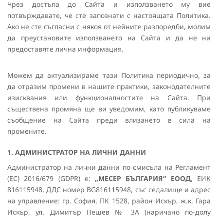
Чрез достъпа до Сайта и използването му вие
потвърждавате, че сте запознати с настоящата Политика.
Ако не сте съгласни с някоя от нейните разпоредби, молим
да преустановите използването на Сайта и да не ни
предоставяте лична информация.
Можем да актуализираме тази Политика периодично, за
да отразим промени в нашите практики, законодателните
изисквания или функционалностите на Сайта. При
съществена промяна ще ви уведомим, като публикуваме
съобщение на Сайта преди влизането в сила на
промените.
1. АДМИНИСТРАТОР НА ЛИЧНИ ДАННИ
Администратор на лични данни по смисъла на Регламент
(ЕС) 2016/679 (GDPR) е:
„МЕСЕР БЪЛГАРИЯ“ ЕООД
, ЕИК
816115948, ДДС номер BG816115948, със седалище и адрес
на управление: гр. София, ПК 1528, район Искър, ж.к. Гара
Искър, ул. Димитър Пешев № 3А (наричано по-долу