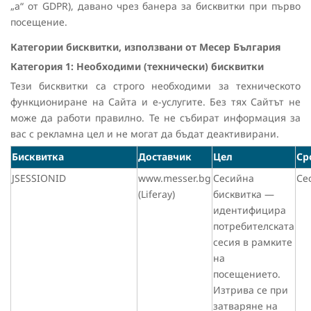
„а“ от GDPR), давано чрез банера за бисквитки при първо
посещение.
Категории бисквитки, използвани от Месер България
Категория 1: Необходими (технически) бисквитки
Тези бисквитки са строго необходими за техническото
функциониране на Сайта и е-услугите. Без тях Сайтът не
може да работи правилно. Те не събират информация за
вас с рекламна цел и не могат да бъдат деактивирани.
Бисквитка
Доставчик
Цел
Ср
JSESSIONID
www.messer.bg
Сесийна
Се
(Liferay)
бисквитка —
идентифицира
потребителската
сесия в рамките
на
посещението.
Изтрива се при
затваряне на