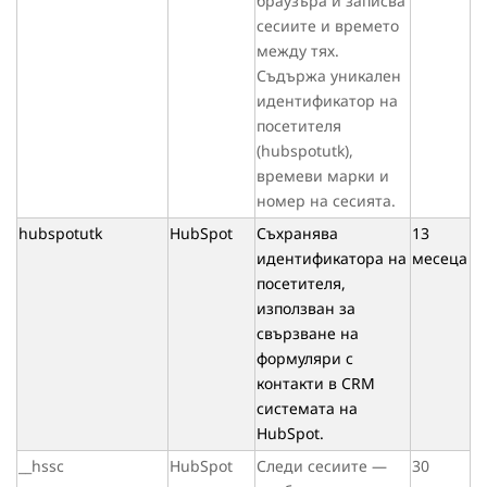
браузъра и записва
сесиите и времето
между тях.
Съдържа уникален
идентификатор на
посетителя
(hubspotutk),
времеви марки и
номер на сесията.
hubspotutk
HubSpot
Съхранява
13
идентификатора на
месеца
посетителя,
използван за
свързване на
формуляри с
контакти в CRM
системата на
HubSpot.
__hssc
HubSpot
Следи сесиите —
30