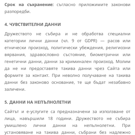
Срок на съхранение:
съгласно приложимите законови
разпоредби.
4. ЧУВСТВИТЕЛНИ ДАННИ
Дружеството не събира и не обработва специални
категории лични данни (чл. 9 от GDPR) — расов или
етнически произход, политически убеждения, религиозни
вярвания, здравословно състояние, биометрични или
генетични данни, данни за криминален произход. Молим
да не ни предоставяте такива данни чрез Сайта или
формите за контакт. При неволно получаване на такива
данни без законово основание, те ще бъдат незабавно
заличени.
5. ДАННИ НА НЕПЪЛНОЛЕТНИ
Сайтът и е-услугите са предназначени за използване от
лица, навършили 18 години. Дружеството не събира
умишлено лични данни на непълнолетни. При
установяване на такива данни, събрани без надлежно