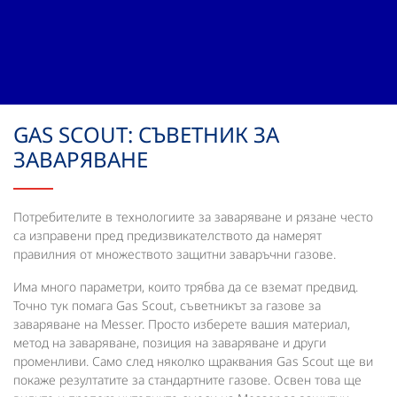
GAS SCOUT: СЪВЕТНИК ЗА
ЗАВАРЯВАНЕ
Потребителите в технологиите за заваряване и рязане често
са изправени пред предизвикателството да намерят
правилния от множеството защитни заваръчни газове.
Има много параметри, които трябва да се вземат предвид.
Точно тук помага Gas Scout, съветникът за газове за
заваряване на Messer. Просто изберете вашия материал,
метод на заваряване, позиция на заваряване и други
променливи. Само след няколко щраквания Gas Scout ще ви
покаже резултатите за стандартните газове. Освен това ще