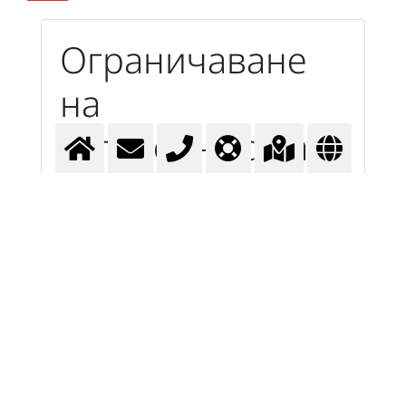
Ограничаване
на
отговорността
Нашите "препоръки" са за продукти,
които са подходящи и валидни за
избраните от Вас параметри. Ако има
други параметри, които не са изброени
от приложението или които не сте взели
предвид, други продукти също може да
се считат за подходящи или дори
необходими. Освен това винаги трябва
да вземете предвид вътрешнозаводски
процедури, одобренията на процеси или
други стандарти и разпоредби. Това