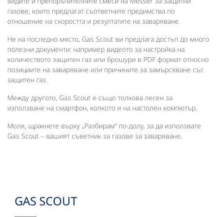
видите и препоръчителните смеси на Messer за защитни
газове, които предлагат съответните предимства по
отношение на скоростта и резултатите на заваряване.
Не на последно място, Gas Scout ви предлага достъп до много
полезни документи: например видеото за настройка на
количеството защитен газ или брошури в PDF формат относно
позициите на заваряване или причините за замърсяване със
защитен газ.
Между другото, Gas Scout е също толкова лесен за
използване на смартфон, колкото и на настолен компютър.
Моля, щракнете върху „Разбирам“
по-долу, за да използвате
Gas Scout – вашият съветник за газове за заваряване.
GAS SCOUT