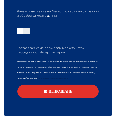
Давам позволение на Месер България да съхранява
и обработва моите данни
Съгласявам се да получавам маркетингови
съобщения от Месер България
Можете да се отпишете от тези съобщения по всяко време. За повече информация
относно това как да прекратите абонамента, нашите практики за поверителност и
как сме се ангажирали да защитаваме и зачитаме вашата поверителност, моля,
прегледайте нашата
Политика за защита на данните
ИЗПРАЩАНЕ