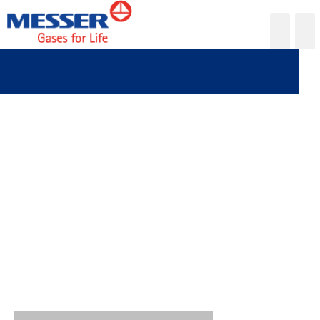
Messer Bulgaria EOOD
Messer Bulgaria e-services
myAdmin
Е-Профил