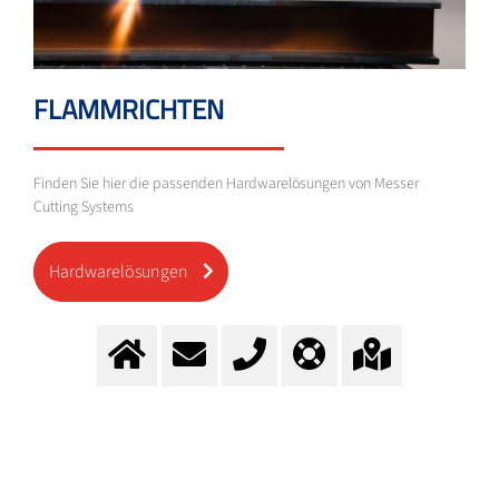
FLAMMRICHTEN
Finden Sie hier die passenden Hardwarelösungen von Messer
Cutting Systems
Hardwarelösungen
ACETYLEN IN FLASCHEN
Die Schulterfarbe der Acetylenflaschen ist kastanienbraun (RAL