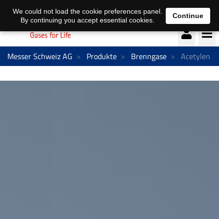
Deutsch
français
We could not load the cookie preferences panel.
Continue
By continuing you accept essential cookies.
Messer Schweiz AG
Produkte
Brenngase
Acetylen