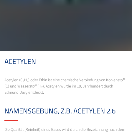
ACETYLEN
Acetylen (C
H
) oder Ethin ist eine chemische Verbindung von Kohlenstoff
2
2
(C) und Wasserstoff (H
). Acetylen wurde im 19. Jahrhundert durch
2
Edmund Davy entdeckt.
NAMENSGEBUNG, Z.B. ACETYLEN 2.6
Die Qualität (Reinheit) eines Gases wird durch die Bezeichnung nach dem