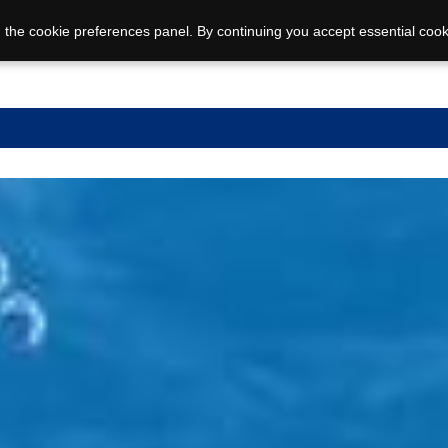
 the cookie preferences panel. By continuing you accept essential cook