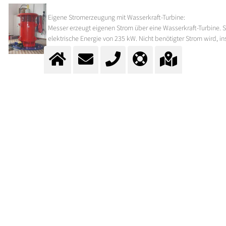
Eigene Stromerzeugung mit Wasserkraft-Turbine:
Messer erzeugt eigenen Strom über eine Wasserkraft-Turbine. S
elektrische Energie von 235 kW. Nicht benötigter Strom wird,
Messer Schweiz erhielt vom Verein PRS PET-Recycling Schweiz e
Das Messer-Team hatte 2024 in Lenzburg insgesamt 222 Kilo
zugeführt. Dadurch konnten circa 588 Kilogramm Treibhausgas
Mehr Informationen zum Umwelt- und Klimaschutz finden Sie auf der
Seite
der Messer Group
.
KONTAKT