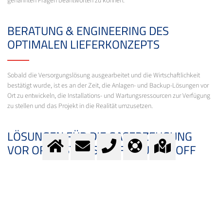
genannten Fragen beantworten zu können.
BERATUNG & ENGINEERING DES
OPTIMALEN LIEFERKONZEPTS
Sobald die Versorgungslösung ausgearbeitet und die Wirtschaftlichkeit
bestätigt wurde, ist es an der Zeit, die Anlagen- und Backup-Lösungen vor
Ort zu entwickeln, die Installations- und Wartungsressourcen zur Verfügung
zu stellen und das Projekt in die Realität umzusetzen.
LÖSUNGEN FÜR DIE GASERZEUGUNG
VOR ORT - STICKSTOFF, SAUERSTOFF
Grundsätzlich gibt es zwei Verfahren, um Luft zu zerlegen: die kryogene
und die nichtkryogene Luftzerlegung.
Die kryogenen Anlagen können höhere Reinheitsgrade liefern, haben