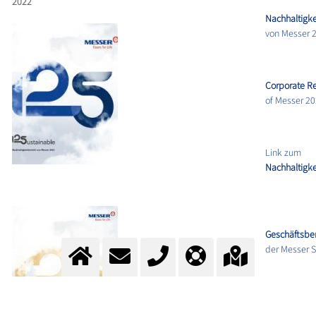
2022
Nachhaltigke
von Messer 
Corporate Re
of Messer 2
Link zum
Nachhaltigke
Geschäftsber
der Messer 
Annual Repo