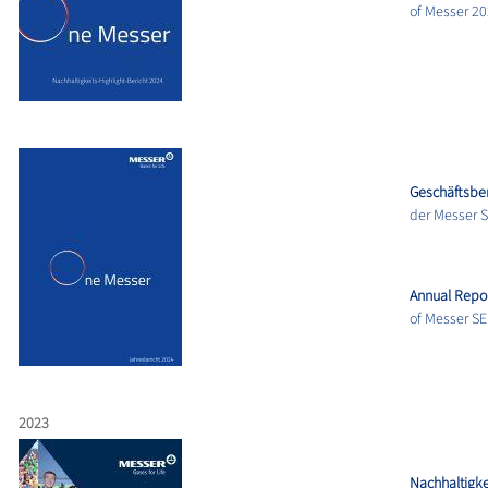
of Messer 2
Geschäftsber
der Messer 
Annual Repo
of Messer SE
2023
Nachhaltigke