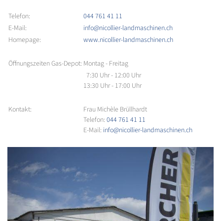
Telefon:
044 761 41 11
E-Mail:
info@nicollier-landmaschinen.ch
Homepage:
www.nicollier-landmaschinen.ch
Öffnungszeiten Gas-Depot:
Montag - Freitag
7:30 Uhr - 12:00 Uhr
13:30 Uhr - 17:00 Uhr
Kontakt:
Frau Michèle Brüllhardt
Telefon:
044 761 41 11
E-Mail:
info@nicollier-landmaschinen.ch