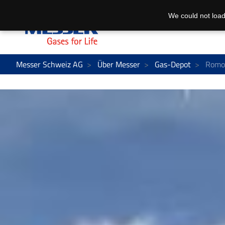
We could not load
Messer Schweiz AG
Über Messer
Gas-Depot
Romo