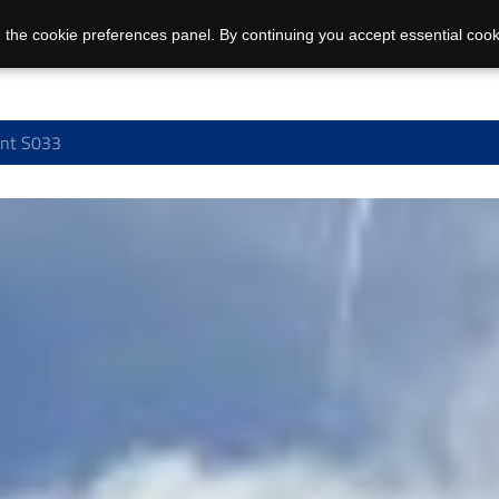
 the cookie preferences panel. By continuing you accept essential cook
nt S033