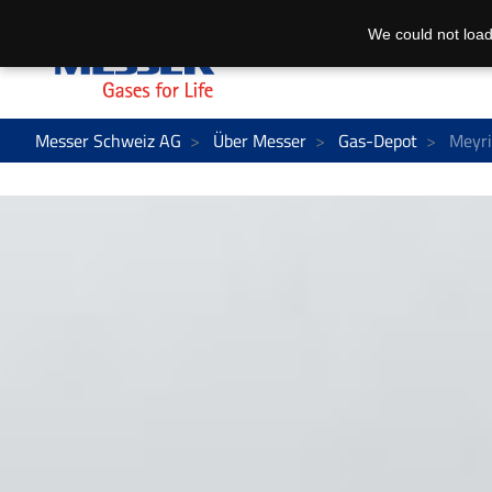
We could not load
Messer Schweiz AG
Über Messer
Gas-Depot
Meyri