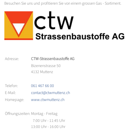
Besuchen Sie uns und profitieren Sie von einem grossen Gas - Sortiment.
Adresse:
CTW-Strassenbaustoffe AG
Bizenenstrasse 50
4132 Muttenz
Telefon:
061 467 66 00
E-Mail:
contact@ctwmuttenz.ch
Homepage:
www.ctwmuttenz.ch
Öffnungszeiten:
Montag - Freitag
7:00 Uhr - 11:45 Uhr
13:00 Uhr - 16:00 Uhr