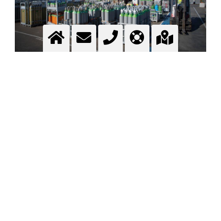
GAS-DEPOT
Gas-Depot - Depotliste - Depot-Finder - Depot suchen
Mehr Information
GAS-DEPOT VON MESSER SCHWEIZ