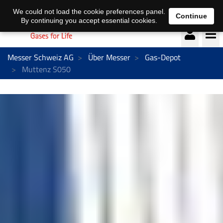
Deutsch
français
We could not load the cookie preferences panel.
Continue
By continuing you accept essential cookies.
Messer Schweiz AG
Über Messer
Gas-Depot
Muttenz S050